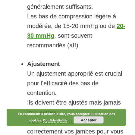
généralement suffisants.
Les bas de compression légère à
modérée, de 15-20 mmHg ou de
20-
30 mmHg
, sont souvent
recommandés (aff).
Ajustement
Un ajustement approprié est crucial
pour l'efficacité des bas de
contention.
Ils doivent être ajustés mais jamais
trop serrés.
En continuant à utiliser le site, vous acceptez l’utilisation des
Accepter
cookies.
Confidentialité
Il est essentiel de mesurer
correctement vos jambes pour vous